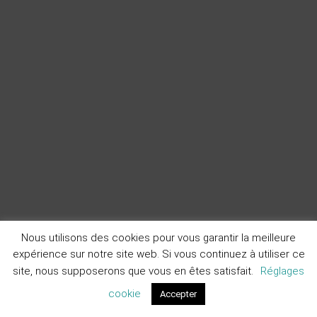
Nous utilisons des cookies pour vous garantir la meilleure
expérience sur notre site web. Si vous continuez à utiliser ce
site, nous supposerons que vous en êtes satisfait.
Réglages
cookie
Accepter
Devis
Contact