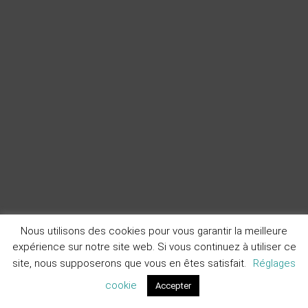
Nous utilisons des cookies pour vous garantir la meilleure
expérience sur notre site web. Si vous continuez à utiliser ce
site, nous supposerons que vous en êtes satisfait.
Réglages
cookie
Accepter
Devis
Contact