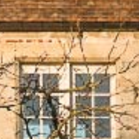
ING
GÎTE ET
RE