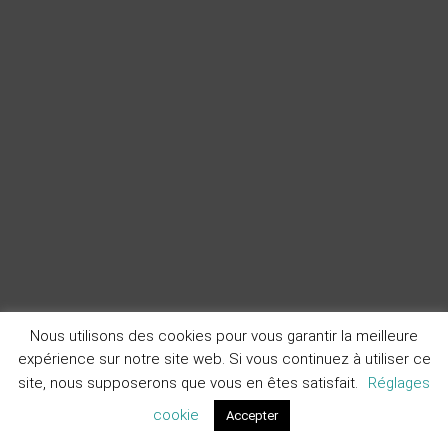
Nous utilisons des cookies pour vous garantir la meilleure
expérience sur notre site web. Si vous continuez à utiliser ce
site, nous supposerons que vous en êtes satisfait.
Réglages
cookie
Accepter
Devis
Contact