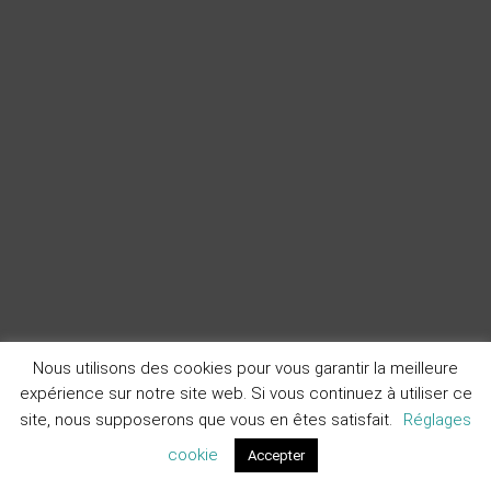
Nous utilisons des cookies pour vous garantir la meilleure
expérience sur notre site web. Si vous continuez à utiliser ce
site, nous supposerons que vous en êtes satisfait.
Réglages
cookie
Accepter
Devis
Contact