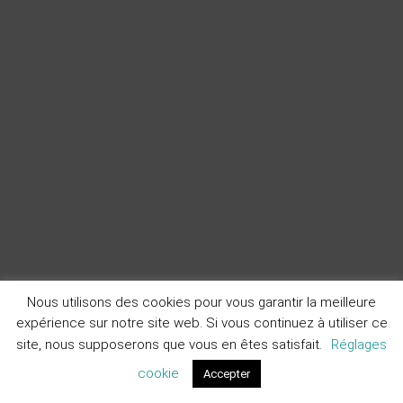
Nous utilisons des cookies pour vous garantir la meilleure
expérience sur notre site web. Si vous continuez à utiliser ce
site, nous supposerons que vous en êtes satisfait.
Réglages
cookie
Accepter
Devis
Contact